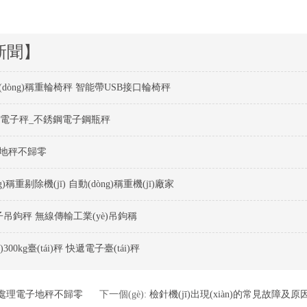
新聞】
dòng)稱重輪椅秤 智能帶USB接口輪椅秤
瓶電子秤_不銹鋼電子鋼瓶秤
地秤不歸零
)稱重剔除機(jī) 自動(dòng)稱重機(jī)廠家
吊鉤秤 無線傳輸工業(yè)吊鉤稱
300kg臺(tái)秤 快遞電子臺(tái)秤
處理電子地秤不歸零
下一個(gè):
檢針機(jī)出現(xiàn)的常見故障及原因