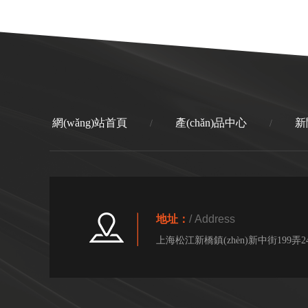
網(wǎng)站首頁
產(chǎn)品中心
新
/
/
地址：
/ Address
上海松江新橋鎮(zhèn)新中街199弄24-