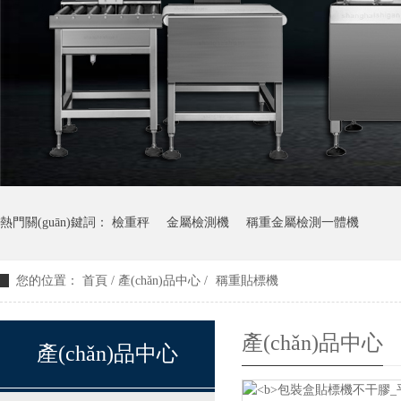
熱門關(guān)鍵詞：
檢重秤
金屬檢測機
稱重金屬檢測一體機
您的位置：
首頁
/
產(chǎn)品中心
/
稱重貼標機
產(chǎn)品中心
產(chǎn)品中心