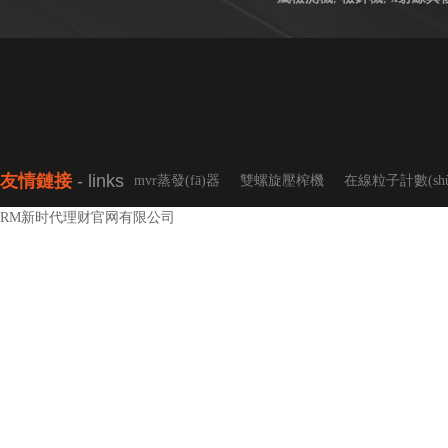
友情鏈接
- links
mvr蒸發(fā)器
雙螺旋壓榨機
在線粒子計數(sh
RM新时代理财官网有限公司