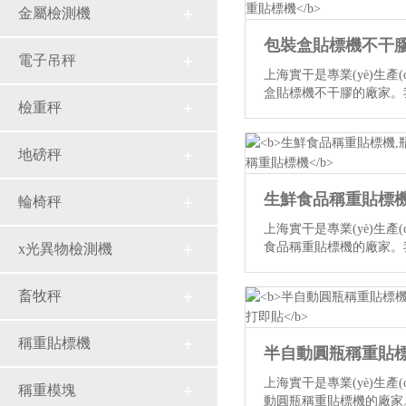
金屬檢測機
電子吊秤
上海實干是專業(yè)生產(
盒貼標機不干膠的廠家。我
檢重秤
了在線稱重實時打印貼標在一
上就可以...
【詳情】
地磅秤
輪椅秤
上海實干是專業(yè)生產(
食品稱重貼標機的廠家
x光異物檢測機
稱重貼標機是一種提高人
(chǎn)包...
【詳情】
畜牧秤
稱重貼標機
上海實干是專業(yè)生產(
稱重模塊
動圓瓶稱重貼標機的廠家