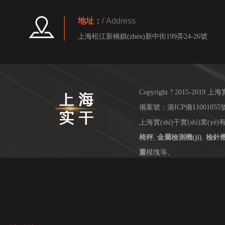
地址：
/ Address
上海松江新橋鎮(zhèn)新中街199弄24-26號
Copyright ? 2015-2019
備案號：
滬ICP備11001055號
上海實(shí)干實(shí)業(
椅秤
,
金屬檢測機(jī)
,
檢針機(
重
模塊等。