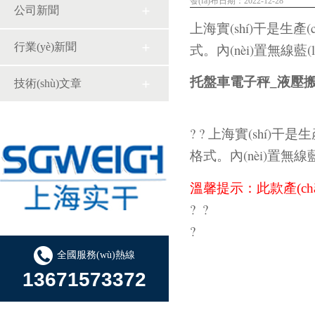
發(fā)布日期：2022-12-28
公司新聞
上海實(shí)干是生產(c
行業(yè)新聞
式。內(nèi)置無線藍
托盤車電子秤_液壓搬運
技術(shù)文章
? ? 上海實(shí)干是生
格式。內(nèi)置無線
溫馨提示：此款產(chǎn
?
?
?
全國服務(wù)熱線
13671573372